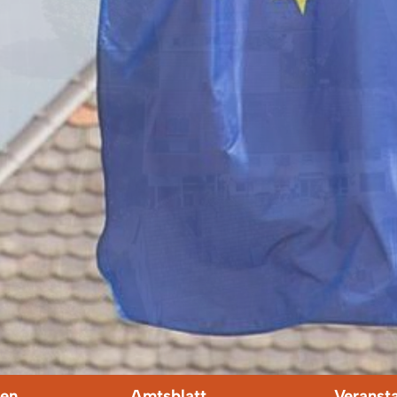
en
Amtsblatt
Veranst