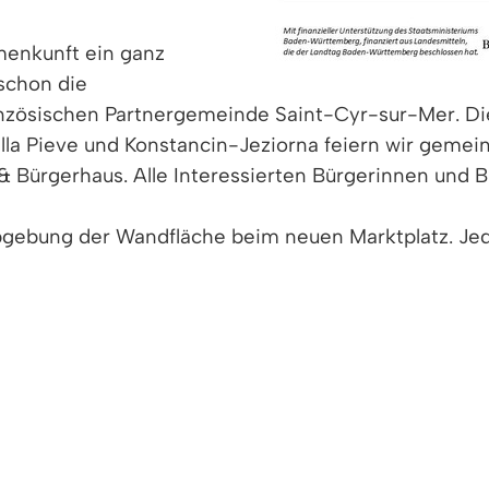
menkunft ein ganz
schon die
anzösischen Partnergemeinde Saint-Cyr-sur-Mer. Die
ella Pieve und Konstancin-Jeziorna feiern wir gemei
& Bürgerhaus. Alle Interessierten Bürgerinnen und B
arbgebung der Wandfläche beim neuen Marktplatz. Je
 individuell gestalten. Am Samstagnachmittag wird 
ausländischen Vereinen möchte die Gemeinde Denzli
n, Aufführungen und Aktivitäten für Jung und Alt i
is 20. Juli in der Ortsmitte!