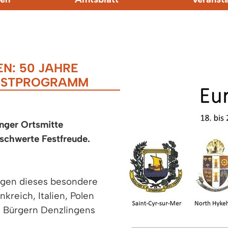
EN: 50 JAHRE
FESTPROGRAMM
inger Ortsmitte
eschwerte Festfreude.
ngen dieses besondere
kreich, Italien, Polen
d Bürgern Denzlingens