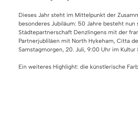
Dieses Jahr steht im Mittelpunkt der Zusam
besonderes Jubiläum: 50 Jahre besteht nun 
Städtepartnerschaft Denzlingens mit der fr
Partnerjubliläen mit North Hykeham, Citta d
Samstagmorgen, 20. Juli, 9:00 Uhr im Kultur 
Ein weiteres Highlight: die künstlerische F
und lässt einen Wandabschnitt von Künstlern
In enger Zusammenarbeit mit örtlichen und 
Ein vielfältiges Rahmenprogramm mit Konzerte
Feiern Sie mit beim Europafest 2024 vom 18. b
Programmübersicht: