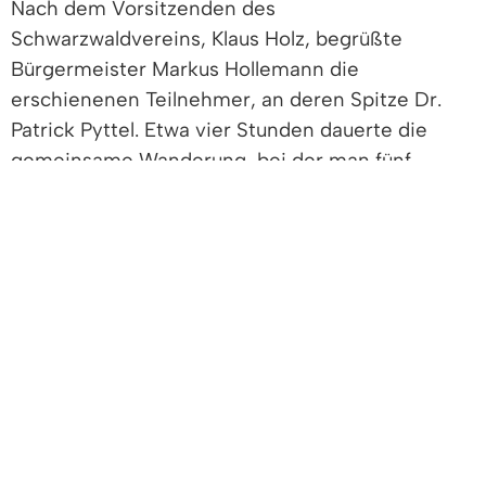
Nach dem Vorsitzenden des
Schwarzwaldvereins, Klaus Holz, begrüßte
Bürgermeister Markus Hollemann die
erschienenen Teilnehmer, an deren Spitze Dr.
Patrick Pyttel. Etwa vier Stunden dauerte die
gemeinsame Wanderung, bei der man fünf
geplante Haltestellen besuchte, wo Dr. Pyttel
„viele interessante Informationen über Streuobst
gab“, wie Klaus Holz auf Nachfrage erklärte. Was
man unter einer Streuobstwiese versteht und ab
welcher Größe man überhaupt davon sprechen
könne, waren Gegenstand einleitender
Erläuterungen. Danach ging es um Lebenszyklen
eines Streuobstbaumes; welche Arten und wie
viele es auf Denzlinger Gemarkung gibt.
Probleme beim Anbau, Schädlinge und deren