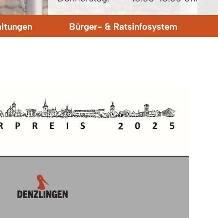
altungen
Bürger- & Ratsinfosystem