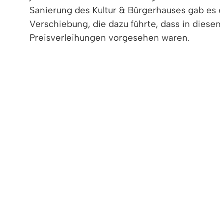
Sanierung des Kultur & Bürgerhauses gab es e
Verschiebung, die dazu führte, dass in dies
Preisverleihungen vorgesehen waren.
Die Rathausverwaltung hat nun im Einvern
Gemeinderat beschlossen, die Verleihung de
Kulturfestivals der Denzlinger Kulturpreis ve
„Ich begrüße sehr, dass wir zum jährlichen 
verdiehnen darum auch einen besonderen St
Alle in diesem Jahr eingereichten Bürgerpr
bis 31.03.2025 im Rathaus abgegeben werde
Seit dem Jahr 2012 erfolgt alle zwei Jahre d
Engagement, das dem Wohl der Allgemeinheit