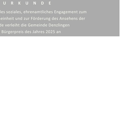
eben. Diesen Herbst wird im Rahmen des
t 2025 statt.
Preise sind etwas ganz Besonderes und
emium behandelt. Weitere Vorschläge können
usragendes soziales, ehrenamtliches
 Geldpreis in Höhe von 1.000 € pro