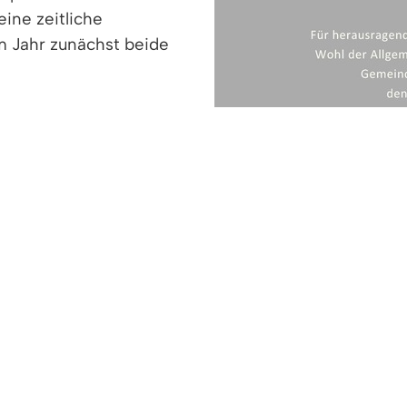
ine zeitliche
em Jahr zunächst beide
ehmen mit dem
s Bürgerpreises Denzlingen um ein Jahr zu verschi
rgeben, die nächste Bürgerpreisverleihung findet ers
Wechsel der Preisverleihungen zurückkehren. Beide 
atus“, so Bürgemeister Markus Hollemann.
eis Vorschläge werden nächstes Jahr im Auswahlgr
n.
ie Verleihung des Bürgerpreises Denzlingen für hera
 dient und das Ansehen der Gemeinde fördert. Der