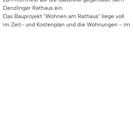
Denzlinger Rathaus ein.
Das Bauprojekt "Wohnen am Rathaus" liege voll
im Zeit- und Kostenplan und die Wohnungen - im
Vertrieb durch die Sparkassen-Immobilien-
Gesellschaft mbH - würden zum Jahreswechsel
übergeben, berichtete Geschäftsführer Jürgen
Lange-von-Kulessa.
Bild: Kuchen zum Richtfest "Wohnen am
Rathaus". Foto: Gemeinde Denzlingen