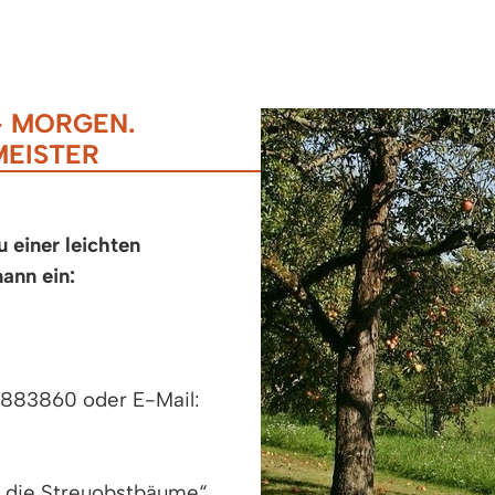
- MORGEN.
EISTER
 einer leichten
ann ein:
6/883860 oder E-Mail:
n die Streuobstbäume“