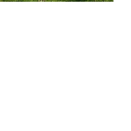
ir Wissenswertes über die unterschiedlichen
 Wertigkeit, der Sortenvielfalt sowie dem
 Fischer und Ulrich Hartmann sowie dem
gen).
il: fischerdenzlingen@gmx.de
> mehr Informationen...
weiter >