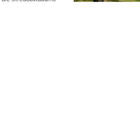
s 6.000 Tier- und
 Bestandssuche. Bei mehreren Stationen erfahren w
r widmen uns u.a. der ökologischen und kulturellen
cht fehlen.
llemann, unter Führung der Wanderführer Wolfgang
4,5 Std. (ca. 8 km Strecke, Gehzeit und Besichtigun
 bis 01.05.2024 unter Tel.: 07666/883860 oder E-Ma