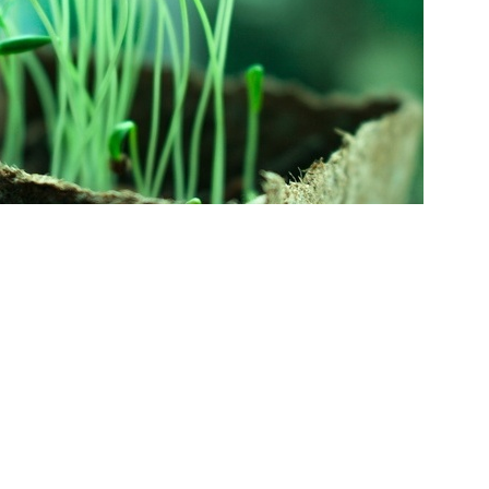
t ein Leseausweis der Mediathek
at reicht.
 Mediathek und beim Infopoint des
nd der FreiTagZeit ist die Mediathek auch