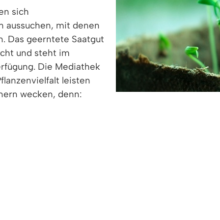
en sich
 aussuchen, mit denen
. Das geerntete Saatgut
cht und steht im
erfügung. Die Mediathek
lanzenvielfalt leisten
tnern wecken, denn:
ur Verfügung. Da das Saatgut ausgeliehen wird, is
n den nächsten Wochen angeboten, so lange der Vorr
finden sich in den zahlreichen Gartenratgebern der
-17 Uhr mit unterschiedlichem Programm statt. Währe