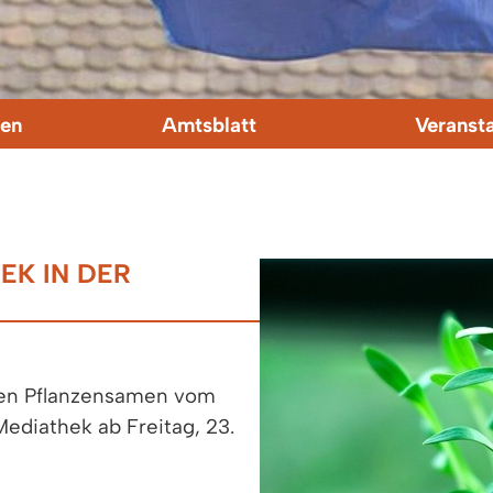
en
Amtsblatt
Veranst
EK IN DER
ten Pflanzensamen vom
Mediathek ab Freitag, 23.