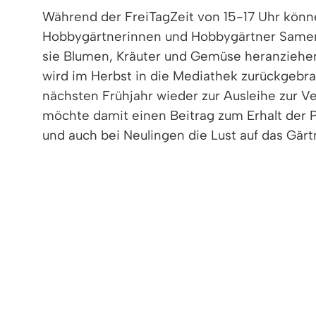
Während der FreiTagZeit von 15-17 Uhr könn
Hobbygärtnerinnen und Hobbygärtner Samen
sie Blumen, Kräuter und Gemüse heranziehen
wird im Herbst in die Mediathek zurückgebra
nächsten Frühjahr wieder zur Ausleihe zur V
möchte damit einen Beitrag zum Erhalt der Pf
und auch bei Neulingen die Lust auf das Gär
schon der kleinste Balkon bietet Platz dafür.
Samentütchen stehen in ausreichender Zahl z
Voraussetzung. Die Saatgutbibliothek wird i
Tipps rund ums Gärtnern und Nachhaltigkeit 
Klimaschutzbeirats.
Die FreiTagZeit findet jeden Freitag von 15
zur Ausleihe geöffnet.