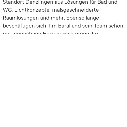
Standort Denzlingen aus Lösungen für Bad und
WC, Lichtkonzepte, maßgeschneiderte
Raumlösungen und mehr. Ebenso lange
beschäftigen sich Tim Baral und sein Team schon
mit innovativen Heizungssystemen. Im
betriebseigenen Testzentrum leuchten seine
Augen beim Erklären der Kraft-Wärme-
Kopplungsanlagen, Brennstoffzellen, Wärme- und
Batteriespeicher. Ein organisch gewachsenes,
ausgeklügeltes System versorgt hier das
Betriebsgebäude und die firmeneigenen
Elektroladesäulen für den E-Fuhrpark effizient
und klimafreundlich mit Energie. Auf dem
Firmengelände können mittlerweile acht
Elektrofahrzeuge zur gleichen Zeit größtenteils
selbsterzeugten Strom tanken.