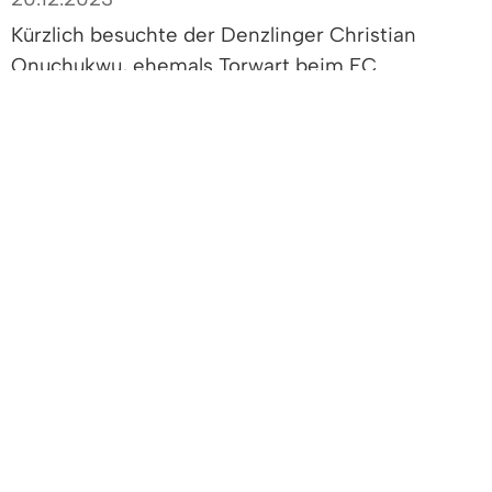
Kürzlich besuchte der Denzlinger Christian
Onuchukwu, ehemals Torwart beim FC
Denzlingen, Bürgermeister Markus Hollemann im
Rathaus. Der 26-jährige Fußballer berichtete von
seiner eindrucksvollen Reise nach Kuala Lumpur
in Malaysia, wo er vom 23. September bis zum 7.
Oktober für sein Heimatland Nigeria an der 4.
Gehörlosen-Fußball-Weltmeisterschaft
teilgenommen hatte.
Nigeria war mit 13 Spielern beim Wettbewerb
vertreten, die ihr Bestes gaben und sich den 11.
Platz sicherten.
Für Onuchukwu ist mit der Teilnahme an der WM