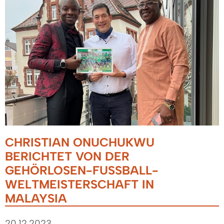
CHRISTIAN ONUCHUKWU
BERICHTET VON DER
GEHÖRLOSEN-FUSSBALL-W
ELTMEISTERSCHAFT IN M
ALAYSIA
20.12.2023