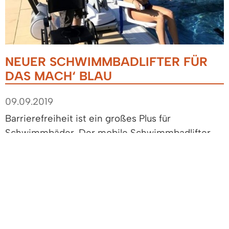
NEUER SCHWIMMBADLIFTER FÜR
DAS MACH‘ BLAU
09.09.2019
Barrierefreiheit ist ein großes Plus für
Schwimmbäder. Der mobile Schwimmbadlifter
Typ R37 der Marke Roigk geht nun in Betrieb.
Bürgermeister Hollemann: „Inklusion ist in allen
Lebensbereichen wichtig. Der neue
Schwimmbadlifter ermöglicht im Denzlinger
MACH´ BLAU ein Stück neue Freiheit. Nun ist ein
selbstbestimmtes Ein- und Aussteigen in alle