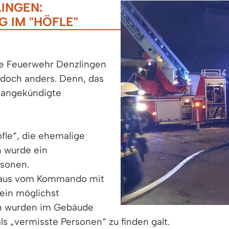
INGEN:
 IM "HÖFLE"
ie Feuerwehr Denzlingen
doch anders. Denn, das
nangekündigte
fle“, die ehemalige
 wurde ein
sonen.
haus vom Kommando mit
ein möglichst
ich wurden im Gebäude
s „vermisste Personen“ zu finden galt.