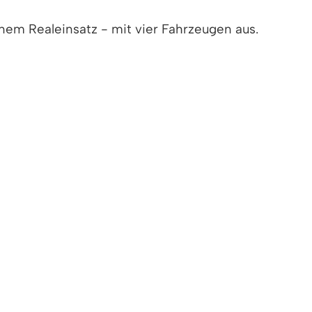
nem Realeinsatz - mit vier Fahrzeugen aus.
e Einsatzleitung. Vorrang vor der
ch zügig gefunden und „gerettet“ werden
ehr. Sie fand unter Beobachtung von
chlegel statt. Kreisbrandmeister Leiberich
äfte nachalarmiert werden, da insbesondere
nt.