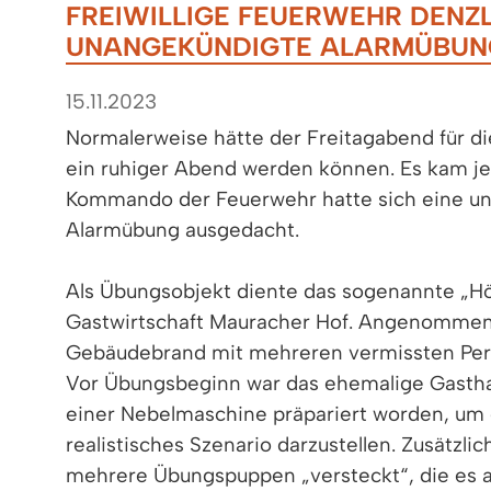
FREIWILLIGE FEUERWEHR DENZL
UNANGEKÜNDIGTE ALARMÜBUNG
15.11.2023
Normalerweise hätte der Freitagabend für d
ein ruhiger Abend werden können. Es kam je
Kommando der Feuerwehr hatte sich eine u
Alarmübung ausgedacht.
Als Übungsobjekt diente das sogenannte „Hö
Gastwirtschaft Mauracher Hof. Angenommen
Gebäudebrand mit mehreren vermissten Per
Vor Übungsbeginn war das ehemalige Gast
einer Nebelmaschine präpariert worden, um 
realistisches Szenario darzustellen. Zusätzl
mehrere Übungspuppen „versteckt“, die es al