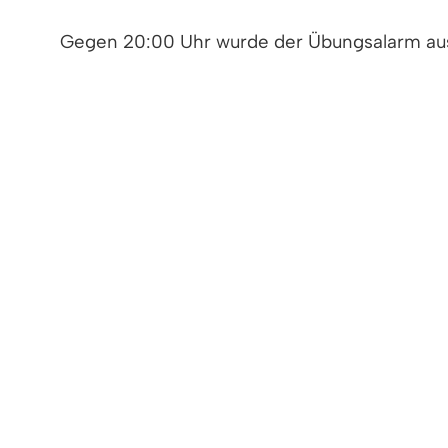
Gegen 20:00 Uhr wurde der Übungsalarm ausge
Vor Ort übernahm Zugführer Stephan Konrad n
Brandbekämpfung hatte die Rettung der ver
konnten.
Die unangekündigte Übung diente vor allem 
Bürgermeister Markus Holleman, Kreisbrandm
zeigte sich mit dem Übungseinsatz sehr zufr
eine ausreichende Wasserversorgung nicht ei
Bürgermeister Hollemann dankte nach dem Üb
Fotos:
Feuerwehr Denzlingen