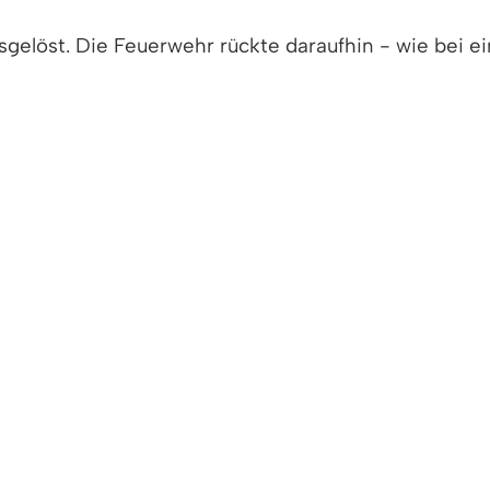
löst. Die Feuerwehr rückte daraufhin - wie bei ei
ach entsprechender Erkundung der Einsatzstelle di
missten Personen, die von den Atemschutztrupps au
der Überprüfung der Einsatzbereitschaft der Feuerw
eister Christian Leiberich und Kommandant Martin S
ieden. Im Ernstfall müssten jedoch zügig weitere Kr
nfach herzustellen wäre.
ungseinsatz allen Einsatzkräften für ihr Engageme