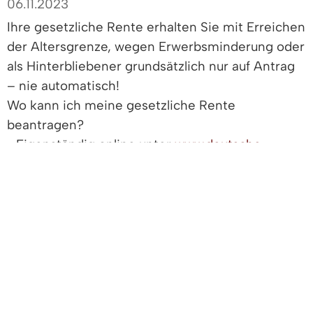
06.11.2023
Ihre gesetzliche Rente erhalten Sie mit Erreichen
der Altersgrenze, wegen Erwerbsminderung oder
als Hinterbliebener grundsätzlich nur auf Antrag
– nie automatisch!
Wo kann ich meine gesetzliche Rente
beantragen?
• Eigenständig online unter
www.deutsche-
rentenversicherung.de
• Bei einem Versichertenältesten in der Nähe –
Auskunft über aktuelle Ansprechpartner erhalten
Sie bei der Deutschen Rentenversicherung,
Regionalzentrum Freiburg, Tel.Nr. 0761/207070
• Bei der Gemeindeverwaltung ihres
Hauptwohnsitzes