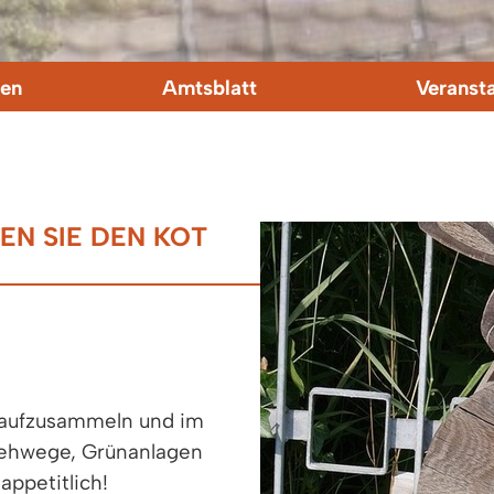
en
Amtsblatt
Veranst
EN SIE DEN KOT
e aufzusammeln und im
Gehwege, Grünanlagen
appetitlich!