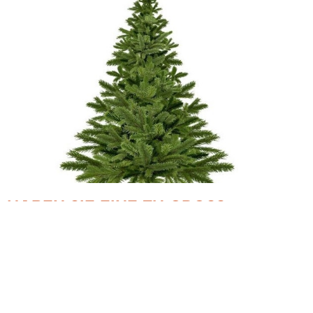
HABEN SIE EINE ZU GROSS G
EWORDENE TANNE IN IHREM G
ARTEN?
25.10.2024
Wer seine Tanne aus dem Garten für einen