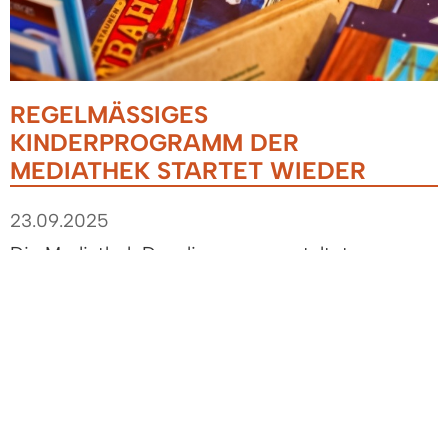
REGELMÄSSIGES K
INDERPROGRAMM DER M
EDIATHEK STARTET WIEDER
23.09.2025
Die Mediathek Denzlingen veranstaltet
unterstützt vom Förderverein der Mediathek und
dem Förderverein der Grundschule Denzlingen
ein buntes kostenfreies Programm für Denzlinger
Kinder.
Für die U3-Veranstaltungen wird um Anmeldung