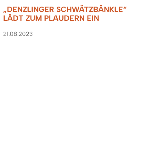
„DENZLINGER SCHWÄTZBÄNKLE“
LÄDT ZUM PLAUDERN EIN
21.08.2023
- „Ein Beispiel für Miteinander und gegenseitige
Unterstützung“ -
Bürgermeister Markus Hollemann steht wieder
mit dem mobilen „Denzlinger Schwätzbänkle“
bei jedem Wetter am Freitag, 25. August 2023,
von 9:00 bis 11:00 Uhr auf dem Denzlinger
Wochenmarkt..
Interessierte Passantinnen und Passanten sind
zum persönlichem Austausch herzlich
eingeladen.Bürgermeister Markus Hollemann