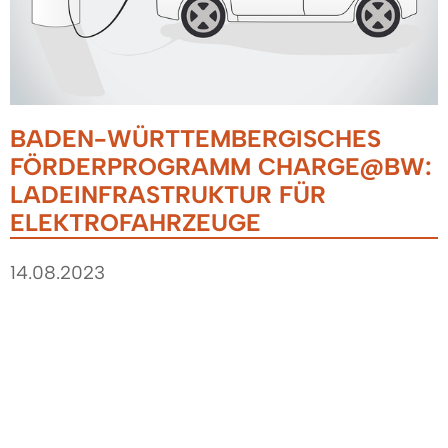
BADEN-WÜRTTEMBERGISCHES
FÖRDERPROGRAMM CHARGE@BW:
LADEINFRASTRUKTUR FÜR
ELEKTROFAHRZEUGE
14.08.2023
Wer neue öffentlich zugängliche Ladestationen
inklusive Netzanschluss in Baden-Württemberg
anschaffen und installieren möchte, kann unter
bestimmten Voraussetzungen pro Ladepunkt
(bzw. Ladeplatz in WEG) über die L-Bank einen
Zuschuss in Höhe von bis zu 2.500 Euro erhalten.