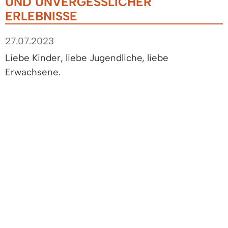
UND UNVERGESSLICHER
ERLEBNISSE
27.07.2023
Liebe Kinder, liebe Jugendliche, liebe
Erwachsene,
die Sommerferien sind da! Die Ferien bieten uns
die Gelegenheit, dem Alltag zu entfliehen und
neue Energie zu tanken. Ob Sie in den Urlaub
fahren oder die freien Wochen in der heimischen
Umgebung verbringen, nutzen Sie die wertvolle
Zeit, um zur Ruhe zu kommen und Ihre Akkus
aufzuladen.
Unser Denzlingen bietet eine Vielzahl von