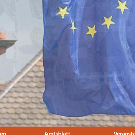
en
Amtsblatt
Veranst