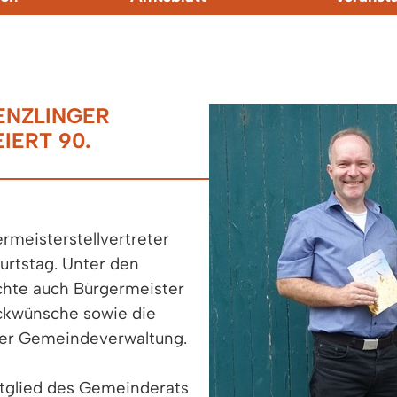
ENZLINGER
IERT 90.
rmeisterstellvertreter
burtstag. Unter den
chte auch Bürgermeister
ückwünsche sowie die
er Gemeindeverwaltung.
Mitglied des Gemeinderats