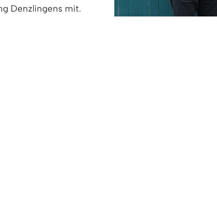
ng Denzlingens mit.
Vorstandsmitglied des
dliches soziales wie
ger in der Vergangenheit mehrfach ausgezeichnet: 
ie Landesehrennadel, und im Dezember 2002 wurde
it dem Bundesverdienstkreuz am Bande geehrt.
einen Mitbürger wie Adolf Nefzger in den eigenen R
 Einsatz und hob dessen hohen Sachverstand, Detai
Adolf Nefzger und Bürgermeister Markus Hollemann