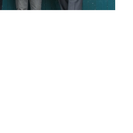
Er erhielt 1998 die Goldene Ehrennadel des
 Nefzger für seinen jahrzehntelangen und
eihen zu haben“, betonte Markus Hollemann.
lwissen und seinen herausragenden Fleiß
weiter >