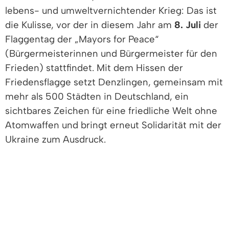
lebens- und umweltvernichtender Krieg: Das ist
die Kulisse, vor der in diesem Jahr am
8. Juli
der
Flaggentag der „Mayors for Peace“
(Bürgermeisterinnen und Bürgermeister für den
Frieden) stattfindet. Mit dem Hissen der
Friedensflagge setzt Denzlingen, gemeinsam mit
mehr als 500 Städten in Deutschland, ein
sichtbares Zeichen für eine friedliche Welt ohne
Atomwaffen und bringt erneut Solidarität mit der
Ukraine zum Ausdruck.
Laut Jahresbericht des Stockholmer
Friedensforschungsinstitutes SIPRI nahm die Zahl
einsatzfähiger Atomwaffen im vergangenen Jahr
zu. Einen deutlichen Zuwachs des nuklearen
Arsenals sieht das Institut in China.