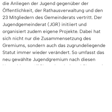
die Anliegen der Jugend gegenüber der
Öffentlichkeit, der Rathausverwaltung und den
23 Mitgliedern des Gemeinderats vertritt. Der
Jugendgemeinderat (JGR) initiiert und
organisiert zudem eigene Projekte. Dabei hat
sich nicht nur die Zusammensetzung des
Gremiums, sondern auch das zugrundeliegende
Statut immer wieder verändert. So umfasst das
neu gewählte Jugendgremium nach diesen
Neuwahlen zwölf Sitze, das sind zwei Sitze mehr
als bei der letzten Wahl. Für die zwölf Sitze
bewarben sich 14 Kandidierende.
Nach neuem Statut erhalten die Ruth-Cohn-
Schule (RCS), das Erasmus-Gymnasium (EGD)
und die Freie Liste (FL) jeweils drei Sitze. Sobald