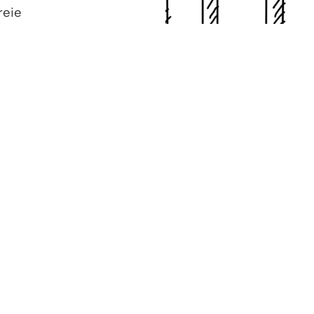
reie
laranlagen statt.
t praxisnah Wichtiges und
lkonkraftwerk.
 und anschließender Fragerunde eingeladen.
ördert die Gemeinde Denzlingen Balkonkraftwerke, 
nformationen hierzu finden Sie unter www.denzlingen
– mit Sonnenstrom vom Balkon!
m vom Balkon – Der Weg zum eigenen Balkonkraftwer
e 134, Denzlingen