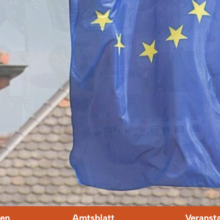
en
Amtsblatt
Veranst