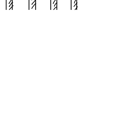
die die derzeit geltenden Richtlinien
.de oder nutzen Sie den QR-Code.
k
weiter >