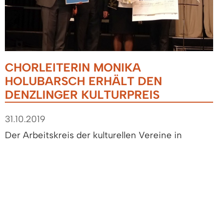
CHORLEITERIN MONIKA
HOLUBARSCH ERHÄLT DEN
DENZLINGER KULTURPREIS
31.10.2019
Der Arbeitskreis der kulturellen Vereine in
Denzlingen verlieh zum Abschluss der Denzlinger
Kulturwoche am Sonntag, 13. Oktober 2019, den
neunten Denzlinger Kulturpreis an Monika
Holubarsch.
Mit der Auszeichnung, die mit 2.500 Euro dotiert