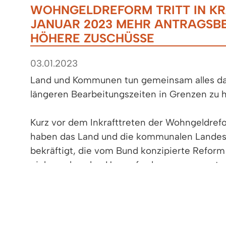
WOHNGELDREFORM TRITT IN KRA
JANUAR 2023 MEHR ANTRAGSB
HÖHERE ZUSCHÜSSE
03.01.2023
Land und Kommunen tun gemeinsam alles daf
längeren Bearbeitungszeiten in Grenzen zu h
Kurz vor dem Inkrafttreten der Wohngeldref
haben das Land und die kommunalen Landes
bekräftigt, die vom Bund konzipierte Reform
einhergehenden Herausforderungen so gut w
Weitere informationen erhalten Sie in der
Presserklärung und unter dem nachfolgende
Informationen".