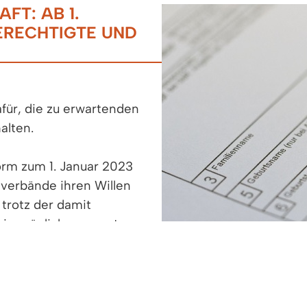
FT: AB 1.
ERECHTIGTE UND
ür, die zu erwartenden
alten.
orm zum 1. Januar 2023
verbände ihren Willen
 trotz der damit
ie möglich umzusetzen.
 gemeinsamen
n Link "mehr