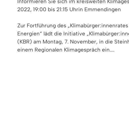
Informieren Sie sich im kreisweiten Klimag
2022, 19:00 bis 21:15 Uhrin Emmendingen
Zur Fortführung des „Klimabürger:innenrate
Energien“ lädt die Initiative „Klimabürger:in
(KBR) am Montag, 7. November, in die Stein
einem Regionalen Klimagespräch ein....
hier geht's zur Pressemitteilung zum R
für den Landkreis Emmendingen (PDF, 1
hier geht's zum Flyer zum Regionalen K
Landkreis Emmendingen (PDF, 0,6 MB)
< zurück