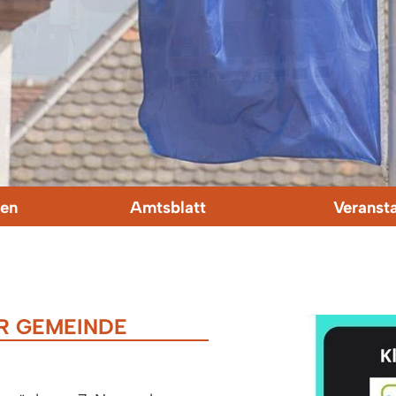
en
Amtsblatt
Veranst
ER GEMEINDE