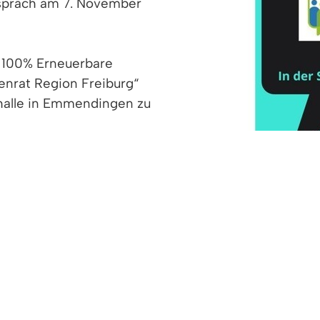
espräch am 7. November
s 100% Erneuerbare
nenrat Region Freiburg“
halle in Emmendingen zu
egionalen Klimagespräch
06 KB)
limagespräch für den