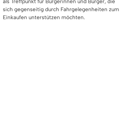
als Treffpunkt für Bürgerinnen und Bürger, die
sich gegenseitig durch Fahrgelegenheiten zum
Einkaufen unterstützen möchten.
Bürgermeister Markus Hollemann ruft zu
Solidarität und Nachbarschaftshilfe auf: „Liebe
Autofahrer, bitte nehmen Sie Ihre „Nachbarn“
aus der Umgebung mit!“
Die Gemeinde Denzlingen freut sich auf die rege
Nutzung des neuen Mobilitätsangebots innerhalb
des Ortes und bedankt sich herzlich für die
Unternehmensspenden, mit deren Hilfe die
„Einkaufsbänkle“ realisiert werden konnten.
Standorte der „Einkaufsbänkle“ (s.