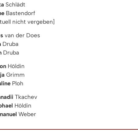
ta
Schlädt
ne
Bastendorf
tuell nicht vergeben]
ls
van der Does
n
Druba
m
Druba
on
Höldin
ja
Grimm
line
Ploh
nadii
Tkachev
phael
Höldin
manuel
Weber