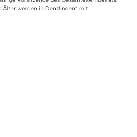
s Älter werden in Denzlingen“ mit.
npreis ausgezeichnet. 2020 zeichnete der
h jahrelang ehrenamtlich beim „Weißen Ring“
zensanliegen. Als langjähriger Vorsitzender
hner und Bewohnerinnen im Denzlinger
nke als Vorsitzender der AWO
isträger in der Gemeinde: „Ihr selbstloser
ich. Sie beide bringen sich mit Ihrer
meinsam leisten Sie einen wertvollen Beitrag
ie.“