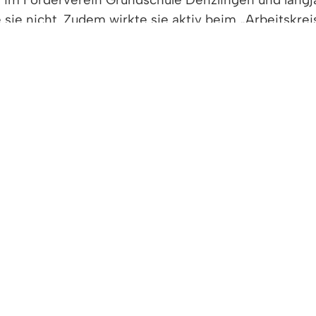
ie nicht. Zudem wirkte sie aktiv beim „Arbeitskrei
ent wurde Elfriede Behnke 2012 mit dem SPD-Fraue
dere Verdienste mit der Goldenen Ehrennadel aus.
e des AWO-Ortsvereins Denzlingen. Er engagiert sic
sprächskreis im AWO-Seniorenzentrum ist ihm ein Her
 vertrat er die Interessen und Belange der Bewo
ährigen Jahreshauptversammlung wurde Detlef Beh
ährige ehrenamtliche Engagement der zwei Bürgerpre
ke, in den unterschiedlichen Bereichen beeindruckt m
d Ihren Talenten aktiv für Ihre Mitmenschen ein. Ge
 Zu Recht geht der Denzlinger Bürgerpreis 2020 an S