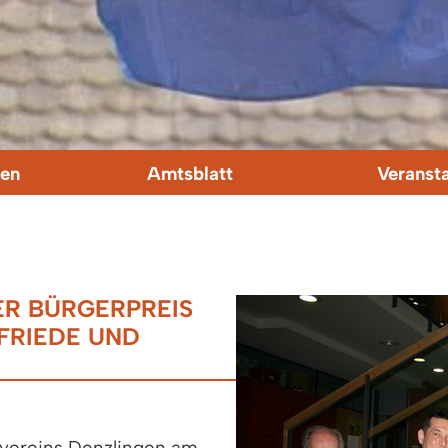
en
Amtsblatt
Veranst
ER BÜRGERPREIS
FRIEDE UND
vereins Denzlingen am