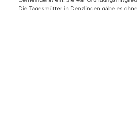
Die Tagesmütter in Denzlingen gäbe es ohne s
Für Ihr besonderes ehrenamtliches Engagem
VdK seine Ortsvereinsvorsitzende für beson
Detlef Behnke steht seit 2014 an der Spitz
in der Opferhilfe und hält Vorträge. Der Ge
des Heimbeirates des AWO-Seniorenzentrums
Seniorenheim am Grünen Weg. Bei der diesj
verabschiedet.
Bürgermeister Hollemann würdigte das langj
Einsatz, liebe Frau Behnke, lieber Herr Behn
Tatkraft, Ihrem Wissen, Ihren Erfahrungen un
zum gesellschaftlichen Leben in Denzlingen.