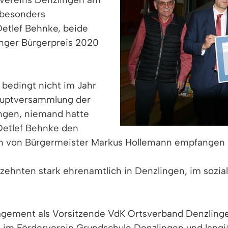
 besonders
Detlef Behnke, beide
nger Bürgerpreis 2020
 bedingt nicht im Jahr
hauptversammlung der
ngen, niemand hatte
Detlef Behnke den
n von Bürgermeister Markus Hollemann empfangen s
zehnten stark ehrenamtlich in Denzlingen, im sozial
agement als Vorsitzende VdK Ortsverband Denzling
 im Förderverein Grundschule Denzlingen und langj