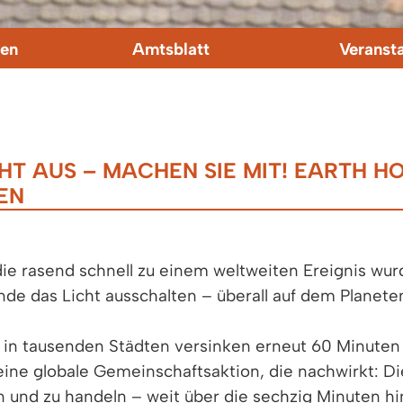
en
Amtsblatt
Veranst
HT AUS – MACHEN SIE MIT! EARTH H
EN
 die rasend schnell zu einem weltweiten Ereignis w
de das Licht ausschalten – überall auf dem Planete
n tausenden Städten versinken erneut 60 Minuten l
eine globale Gemeinschaftsaktion, die nachwirkt: Di
n und zu handeln – weit über die sechzig Minuten hi