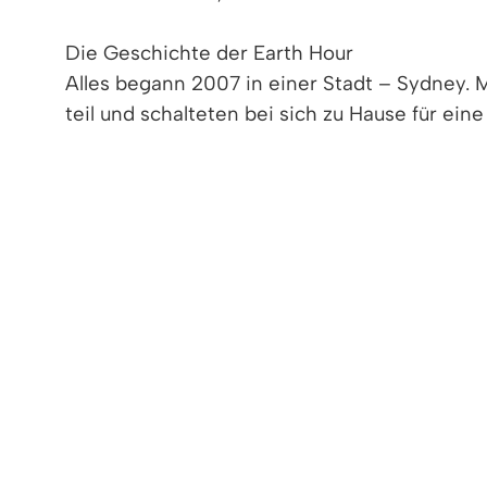
Die Geschichte der Earth Hour
Alles begann 2007 in einer Stadt – Sydney. 
teil und schalteten bei sich zu Hause für ein
Earth Hour 370 Städte in 35 Ländern verteil
Earth Hour Geschichte und wurde zur größten
Wie kann ich mitmachen?
Unter wwf.de/earthhour finden Sie alle wich
Für eine Stunde. Das geht ganz einfach in d
sitzen müssen, empfehlen wir Ihnen, Ihr Zuh
einer Großstadt leben, ist es sicher auch s
Verbreiten Sie die Earth Hour
Damit auch dieses Jahr viele Menschen mitma
Bürgermeister Markus Hollemann: „Setzen Sie