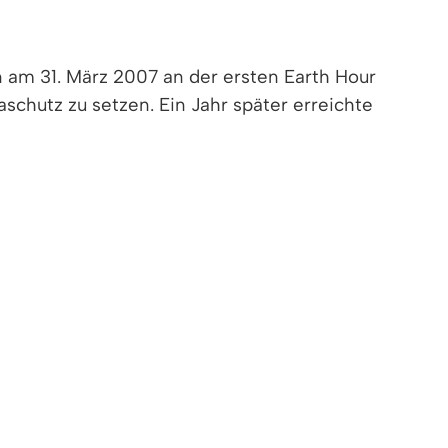
n am 31. März 2007 an der ersten Earth Hour
aschutz zu setzen. Ein Jahr später erreichte
 Bewegung. In den vergangenen Jahren schrieb
30 Uhr heißt es dann: Lampen ausschalten.
.30 Uhr für 60 Minuten komplett im Dunkeln
ine ganz besondere Stimmung. Wenn Sie in
nkmäler ohne Licht wirken.
weiterzutragen! Darum appelliert
otto: Licht aus, damit anderen Menschen ein