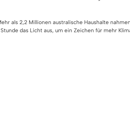
Mehr als 2,2 Millionen australische Haushalte nahme
e Stunde das Licht aus, um ein Zeichen für mehr Klim
t über 18 Zeitzonen. Earth Hour wurde zur globalen
 weltweiten Umweltschutzaktion, die es je gab.
tigen Infos zur Aktion des WWF Deutschland. Ab 20.
en eigenen vier Wänden. Damit Sie aber nicht ab 20
ause in zarte Kerzenschein zu hüllen. Das macht e
pannend zu erfahren, wie bekannte Gebäude oder De
chen, ist es wichtig, die Botschaft der Earth Hour 
 ein Zeichen für den Klimaschutz, frei nach dem M