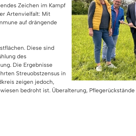
sendes Zeichen im Kampf
 Artenvielfalt: Mit
Kommune auf drängende
stflächen. Diese sind
Kühlung des
ung. Die Ergebnisse
ührten Streuobstzensus in
reis zeigen jedoch,
twiesen bedroht ist. Überalterung, Pflegerückständ
ir Agroforstflächen mit seltenen, heimischen Laub
 Arten gelten als trockenheitstolerant und benötige
ichtigen Schritt in Richtung Biodiversitätserhalt