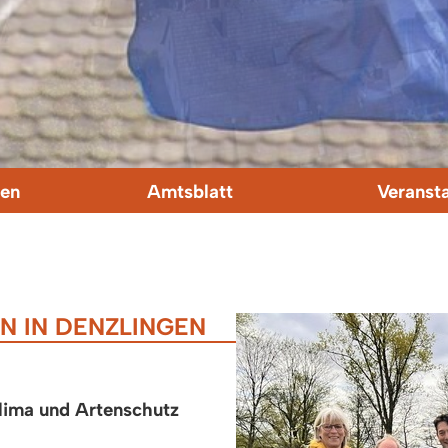
en
Amtsblatt
Veranst
 IN DENZLINGEN
lima und Artenschutz