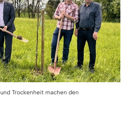
e und Trockenheit machen den
baumarten wie dem Speierling an,“ erklärt
n weniger Pflege als Obstbäume.“ Durch diese
 und naturbasierter Klimaschutz.