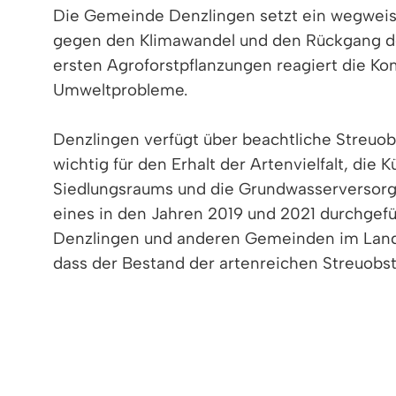
Die Gemeinde Denzlingen setzt ein wegwei
gegen den Klimawandel und den Rückgang der
ersten Agroforstpflanzungen reagiert die 
Umweltprobleme.
Denzlingen verfügt über beachtliche Streuob
wichtig für den Erhalt der Artenvielfalt, die 
Siedlungsraums und die Grundwasserversorg
eines in den Jahren 2019 und 2021 durchgef
Denzlingen und anderen Gemeinden im Landk
dass der Bestand der artenreichen Streuobs
Streuobstbäumen zu schaffen.
„Um diesem Trend entgegenzuwirken, legen w
Waldökologe Dr. Patrick Pyttel, „denn diese
Maßnahme gehe die Gemeinde einen weiteren w