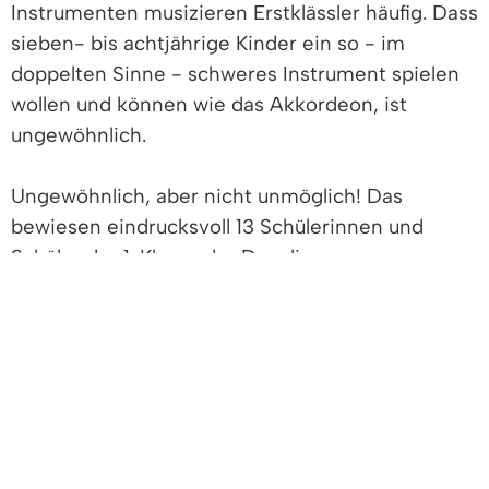
Instrumenten musizieren Erstklässler häufig. Dass
sieben- bis achtjährige Kinder ein so - im
doppelten Sinne - schweres Instrument spielen
wollen und können wie das Akkordeon, ist
ungewöhnlich.
Ungewöhnlich, aber nicht unmöglich! Das
bewiesen eindrucksvoll 13 Schülerinnen und
Schüler der 1. Klasse der Denzlinger
Grundschulen. Beim Abschlussvorspiel des
Schulprojektes des
Akkordeonvereins
Denzlingen e.V.
spielten sie voller Konzentration
und Begeisterung mehrere Lieder. Ein Mädchen
wagte sich sogar an ein Solostück. Umrahmt
wurde die Veranstaltung von 11 jungen
Musizierenden der KJu-Band, die ebenfalls